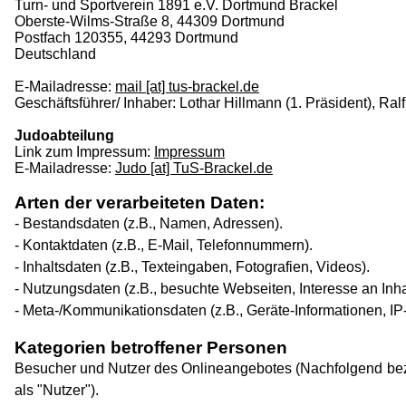
Turn- und Sportverein 1891 e.V. Dortmund Brackel
Oberste-Wilms-Straße 8, 44309 Dortmund
Postfach 120355, 44293 Dortmund
Deutschland
E-Mailadresse:
mail [at] tus-brackel.de
Geschäftsführer/ Inhaber: Lothar Hillmann (1. Präsident), Ral
Judoabteilung
Link zum Impressum:
Impressum
E-Mailadresse:
Judo [at] TuS-Brackel.de
Arten der verarbeiteten Daten:
- Bestandsdaten (z.B., Namen, Adressen).
- Kontaktdaten (z.B., E-Mail, Telefonnummern).
- Inhaltsdaten (z.B., Texteingaben, Fotografien, Videos).
- Nutzungsdaten (z.B., besuchte Webseiten, Interesse an Inhal
- Meta-/Kommunikationsdaten (z.B., Geräte-Informationen, IP
Kategorien betroffener Personen
Besucher und Nutzer des Onlineangebotes (Nachfolgend be
als "Nutzer").