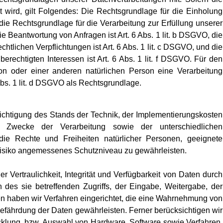
 wird, gilt Folgendes: Die Rechtsgrundlage für die Einholung
, die Rechtsgrundlage für die Verarbeitung zur Erfüllung unserer
Beantwortung von Anfragen ist Art. 6 Abs. 1 lit. b DSGVO, die
chtlichen Verpflichtungen ist Art. 6 Abs. 1 lit. c DSGVO, und die
erechtigten Interessen ist Art. 6 Abs. 1 lit. f DSGVO. Für den
son oder einer anderen natürlichen Person eine Verarbeitung
bs. 1 lit. d DSGVO als Rechtsgrundlage.
chtigung des Stands der Technik, der Implementierungskosten
wecke der Verarbeitung sowie der unterschiedlichen
 die Rechte und Freiheiten natürlicher Personen, geeignete
isiko angemessenes Schutzniveau zu gewährleisten.
ertraulichkeit, Integrität und Verfügbarkeit von Daten durch
des sie betreffenden Zugriffs, der Eingabe, Weitergabe, der
en haben wir Verfahren eingerichtet, die eine Wahrnehmung von
efährdung der Daten gewährleisten. Ferner berücksichtigen wir
klung, bzw. Auswahl von Hardware, Software sowie Verfahren,